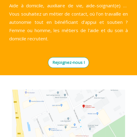
Aide à domicile, auxiliaire de vie, aide-soignant(e) …
Vous souhaitez un métier de contact, où l’on travaille en
autonomie tout en bénéficiant d’appui et soutien ?
Femme ou homme, les métiers de l'aide et du soin à
domicile recrutent.
Rejoignez-nous !